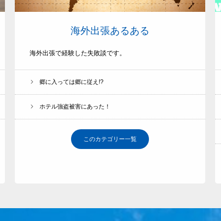
❖無料オファー申込
海外出張あるある
体験セミナー
流れ紹介
海外出張で経験した失敗談です。
BLOG
郷に入っては郷に従え!?
ホテル強盗被害にあった！
このカテゴリー一覧