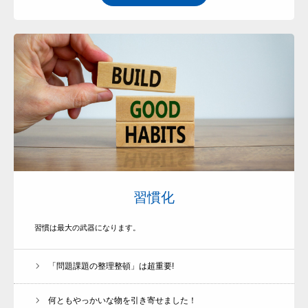
TOP Page
会社紹介
習慣化
サービス一覧
習慣は最大の武器になります。
お客様の声
❖無料オファー申込
「問題課題の整理整頓」は超重要!
体験セミナー
何ともやっかいな物を引き寄せました！